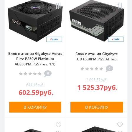
Блок питания Gigabyte Aorus
Блок питания Gigabyte
Elite P850W Platinum
UD1600PM PG5 AI Top
AE850PM PG5 (rev. 1.1)
0
0
2 095.57руб.
641.16руб.
1 525.37руб.
602.59руб.
В КОРЗИНУ
В КОРЗИНУ