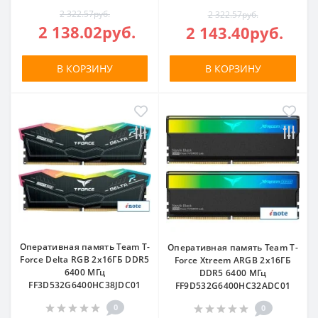
2 322.57руб.
2 322.57руб.
2 138.02руб.
2 143.40руб.
В КОРЗИНУ
В КОРЗИНУ
Оперативная память Team T-
Оперативная память Team T-
Force Delta RGB 2x16ГБ DDR5
Force Xtreem ARGB 2x16ГБ
6400 МГц
DDR5 6400 МГц
FF3D532G6400HC38JDC01
FF9D532G6400HC32ADC01
0
0