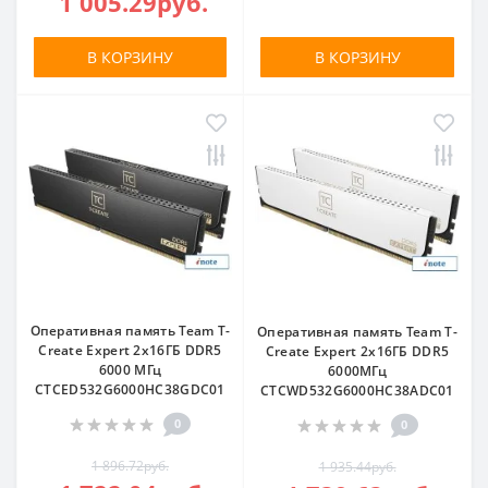
1 005.29руб.
В КОРЗИНУ
В КОРЗИНУ
Оперативная память Team T-
Оперативная память Team T-
Create Expert 2x16ГБ DDR5
Create Expert 2x16ГБ DDR5
6000 МГц
6000МГц
CTCED532G6000HC38GDC01
CTCWD532G6000HC38ADC01
0
0
1 896.72руб.
1 935.44руб.