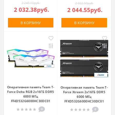
2 245.10руб.
2 322.50руб.
2 032.38руб.
2 044.55руб.
В КОРЗИНУ
В КОРЗИНУ
Оперативная память Team T-
Оперативная память Team T-
Force Delta RGB 2x16ГБ DDR5
Force Xtreem 2x16ГБ DDR5
6000 МГц
6000 МГц
FF4D532G6000HC30DC01
FFXD532G6000HC30DC01
0
0