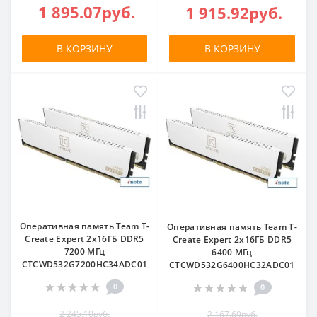
1 895.07руб.
1 915.92руб.
В КОРЗИНУ
В КОРЗИНУ
Оперативная память Team T-
Оперативная память Team T-
Create Expert 2x16ГБ DDR5
Create Expert 2x16ГБ DDR5
7200 МГц
6400 МГц
CTCWD532G7200HC34ADC01
CTCWD532G6400HC32ADC01
0
0
2 245.10руб.
2 167.69руб.