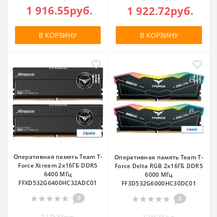
1 916.55руб.
1 922.72руб.
В КОРЗИНУ
В КОРЗИНУ
Оперативная память Team T-
Оперативная память Team T-
Force Xtreem 2x16ГБ DDR5
Force Delta RGB 2x16ГБ DDR5
6400 МГц
6000 МГц
FFXD532G6400HC32ADC01
FF3D532G6000HC30DC01
0
0
2 175.84руб.