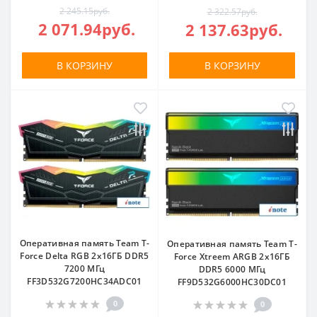
2 245.15руб.
2 322.57руб.
2 071.94руб.
2 137.63руб.
В КОРЗИНУ
В КОРЗИНУ
Оперативная память Team T-
Оперативная память Team T-
Force Delta RGB 2x16ГБ DDR5
Force Xtreem ARGB 2x16ГБ
7200 МГц
DDR5 6000 МГц
FF3D532G7200HC34ADC01
FF9D532G6000HC30DC01
0
0