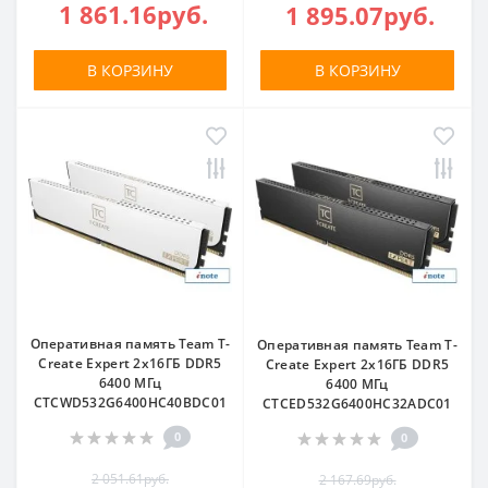
1 861.16руб.
1 895.07руб.
В КОРЗИНУ
В КОРЗИНУ
Оперативная память Team T-
Оперативная память Team T-
Create Expert 2x16ГБ DDR5
Create Expert 2x16ГБ DDR5
6400 МГц
6400 МГц
CTCWD532G6400HC40BDC01
CTCED532G6400HC32ADC01
0
0
2 051.61руб.
2 167.69руб.