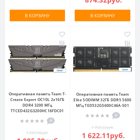
В КОРЗИНУ
В КОРЗИНУ
Оперативная память Team T-
Оперативная память Team
Create Expert OC10L 2x16ГБ
Elite SODIMM 32ГБ DDR5 5600
DDR4 3200 МГц
МГц TED532G5600C46A-S01
TTCED432G3200HC16FDC01
0
0
1 703.22руб.
1 030.56руб.
1 622.11руб.