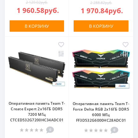
2 129.02руб.
2 288.82руб.
1 960.58руб.
1 970.84руб.
В КОРЗИНУ
В КОРЗИНУ
Оперативная память Team T-
Оперативная память Team T-
Create Expert 2x16ГБ DDR5
Force Delta RGB 2x16ГБ DDR5
7200 МГц
6000 МГц
CTCED532G7200HC34ADC01
FF3D532G6000HC28ADC01
0
0