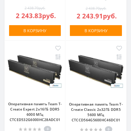
2 438.70руб.
2 438.70руб.
2 243.83руб.
2 243.91руб.
В КОРЗИНУ
В КОРЗИНУ
Оперативная память Team T-
Оперативная память Team T-
Create Expert 2x16ГБ DDR5
Create Classic 2x32ГБ DDR5
6000 МГц
5600 МГц
CTCED532G6000HC28ADC01
CTCCD564G5600HC46DC01
0
0