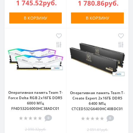
1 745.52руб.
1 780.86руб.
В КОРЗИНУ
В КОРЗИНУ
Оперативная память Team T-
Оперативная память Team T-
Force Delta RGB 2x16ГБ DDR5
Create Expert 2x16ГБ DDR5
6000 МГц
6400 МГц
FF4D532G6000HC38ADC01
CTCED532G6400HC40BDC01
0
0
2 090.32руб.
2 051.61руб.