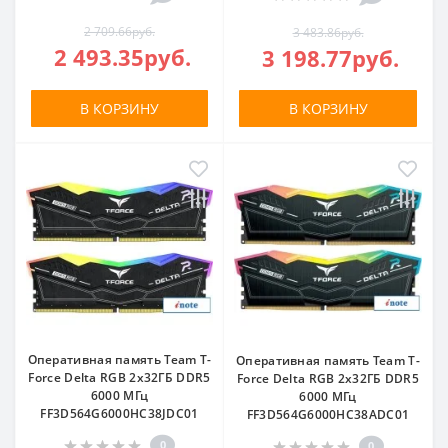
2 709.66руб.
3 483.86руб.
2 493.35руб.
3 198.77руб.
В КОРЗИНУ
В КОРЗИНУ
Оперативная память Team T-
Оперативная память Team T-
Force Delta RGB 2x32ГБ DDR5
Force Delta RGB 2x32ГБ DDR5
6000 МГц
6000 МГц
FF3D564G6000HC38JDC01
FF3D564G6000HC38ADC01
0
0