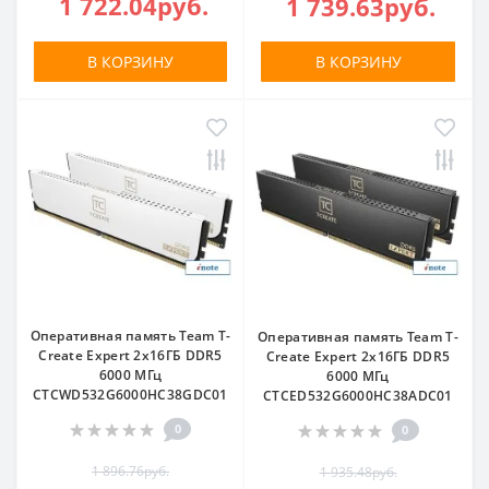
1 722.04руб.
1 739.63руб.
В КОРЗИНУ
В КОРЗИНУ
Оперативная память Team T-
Оперативная память Team T-
Create Expert 2x16ГБ DDR5
Create Expert 2x16ГБ DDR5
6000 МГц
6000 МГц
CTCWD532G6000HC38GDC01
CTCED532G6000HC38ADC01
0
0
1 896.76руб.
1 935.48руб.