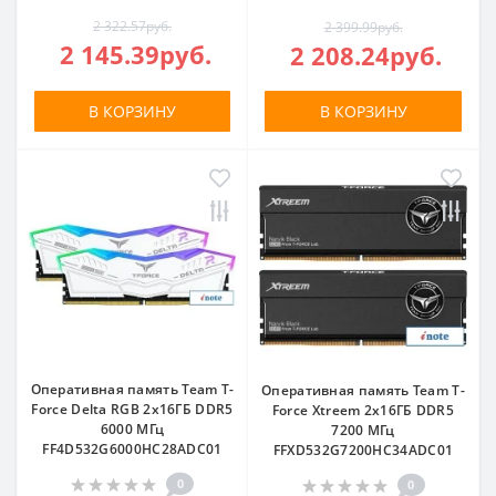
2 322.57руб.
2 399.99руб.
2 145.39руб.
2 208.24руб.
В КОРЗИНУ
В КОРЗИНУ
Оперативная память Team T-
Оперативная память Team T-
Force Delta RGB 2x16ГБ DDR5
Force Xtreem 2x16ГБ DDR5
6000 МГц
7200 МГц
FF4D532G6000HC28ADC01
FFXD532G7200HC34ADC01
0
0