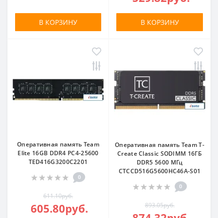
В КОРЗИНУ
В КОРЗИНУ
Оперативная память Team
Оперативная память Team T-
Elite 16GB DDR4 PC4-25600
Create Classic SODIMM 16ГБ
TED416G3200C2201
DDR5 5600 МГц
CTCCD516G5600HC46A-S01
0
0
611.10руб.
605.80руб.
893.05руб.
874.32руб.