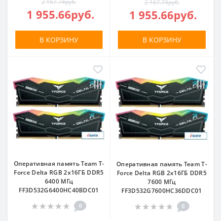
2 167.74руб.
2 167.74руб.
1 955.66руб.
1 955.66руб.
В КОРЗИНУ
В КОРЗИНУ
Оперативная память Team T-
Оперативная память Team T-
Force Delta RGB 2x16ГБ DDR5
Force Delta RGB 2x16ГБ DDR5
6400 МГц
7600 МГц
FF3D532G6400HC40BDC01
FF3D532G7600HC36DDC01
0
0